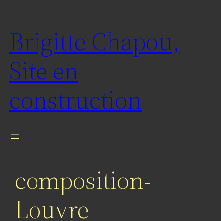
Aller
au
Brigitte Chapou,
contenu
Site en
construction
composition-
Louvre